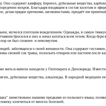
у. Оно содержит камфору, борнеол, дубильные вещества, карбоно
поредении вихров. Благодаря входящим в состав килотам и эфир
е, делая прядки крепкими, шелковистыми, придаёт им приятный 
устыни, мучился плотским вожделением. Однажды, в самую тяжку
чаяния бросился в них и начал кататься всем телом. Когда буря 
х пор он был спокоен и невозмутим.
людей, заботящихся о своей внешности. Она содержит гистамин, 
ловы свежий сок травы, полоскать отваром или настоем после ка
ве мать-и-мачехи находили у Гиппократа и Диоскорида. Известна
лягин, дубильные вещества, алкалоиды. В народной медицине ею
ашка" заимствовано нашими предками из польского языка, поляки,
еловеку излечиться от многих болезней.