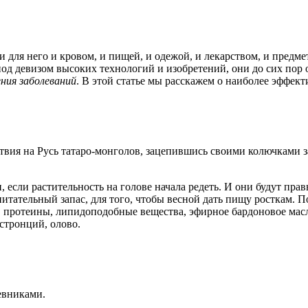
 для него и кровом, и пищей, и одежой, и лекарством, и пред
т под девизом высоких технологий и изобретений, они до сих п
ния заболеваний
. В этой статье мы расскажем о наиболее эффек
твия на Русь татаро-монголов, зацепившись своими колючками з
если растительность на голове начала редеть. И они будут прав
итательный запас, для того, чтобы весной дать пищу росткам. 
 протеины, липидоподобные вещества, эфирное бардоновое масл
 стронций, олово.
евниками.