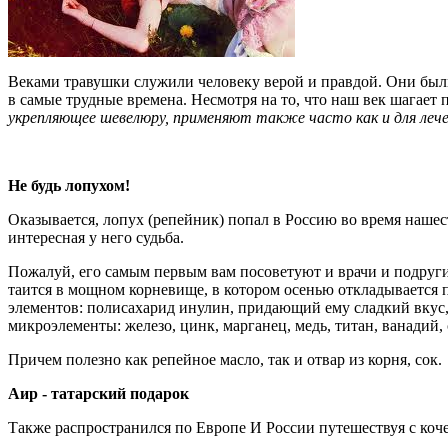
Веками травушки служили человеку верой и правдой. Они были
в самые трудные времена. Несмотря на то, что наш век шагае
укрепляющее шевелюру, применяют также часто как и для лече
Не будь лопухом!
Оказывается, лопух (репейник) попал в Россию во время нашес
интересная у него судьба.
Пожалуй, его самым первым вам посоветуют и врачи и подруги, 
таится в мощном корневище, в котором осенью откладывается п
элементов: полисахарид инулин, придающий ему сладкий вкус,
микроэлементы: железо, цинк, марганец, медь, титан, ванадий,
Причем полезно как репейное масло, так и отвар из корня, сок.
Аир - татарский подарок
Также распространился по Европе И России путешествуя с коч