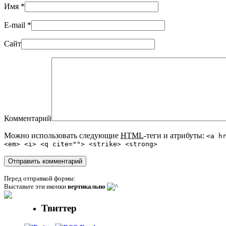
Имя
*
E-mail
*
Сайт
Комментарий
Можно использовать следующие
HTML
-теги и атрибуты:
<a h
<em> <i> <q cite=""> <strike> <strong>
Перед отправкой формы:
Выставьте эти иконки
вертикально
Твиттер