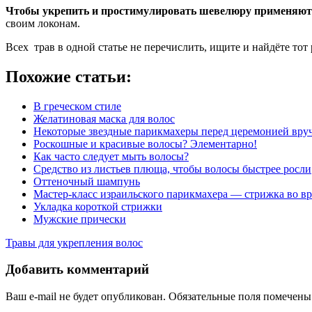
Чтобы укрепить и простимулировать шевелюру применяют 
своим локонам.
Всех трав в одной статье не перечислить, ищите и найдёте тот
Похожие статьи:
В греческом стиле
Желатиновая маска для волос
Некоторые звездные парикмахеры перед церемонией вру
Роскошные и красивые волосы? Элементарно!
Как часто следует мыть волосы?
Средство из листьев плюща, чтобы волосы быстрее росли
Оттеночный шампунь
Мастер-класс израильского парикмахера — стрижка во 
Укладка короткой стрижки
Мужские прически
Травы для укрепления волос
Добавить комментарий
Ваш e-mail не будет опубликован. Обязательные поля помечен