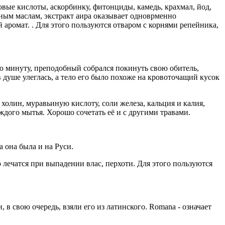
вые кислоты, аскорбинку, фитонциды, камедь, крахмал, йод,
ным маслам, экстракт аира оказывает одноврменно
аромат. . Для этого пользуются отваром с корнями репейника,
ю минуту, преподобный собрался покинуть свою обитель,
в душе улеглась, а тело его было похоже на кровоточащий кусок
холин, муравьиную кислоту, соли железа, кальция и калия,
ждого мытья. Хорошо сочетать её и с другими травами.
 она была и на Руси.
 лечатся при выпадении влас, перхоти. Для этого пользуются
 в свою очередь, взяли его из латинского. Romana - означает