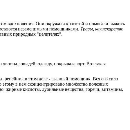
метом вдохновения. Они окружали красотой и помогали выжить
ор остаются незаменимыми помощниками.
Травы, как лекарство
тивных природных "целителях".
а хвосты лошадей, одежду, покрывала юрт. Вот такая
ы, репейник в этом деле - главный помощник. Вся его сила
По этому в нём сконцентрировано множество полезных
о, жирные кислоты, дубильные вещества, горечи, витамины,