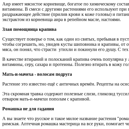
Аир имеет мясистое корневище, богатое по химическому состав
витамины. В смеси с другими растениями его используют при 
раздражающее действие (прилив крови к коже головы) и питани
экстрактом из корневища аира в репейном масле, настоями.
Злая помощница крапива
Существует поверье о том, как один из святых, пребывая в п
чтобы согрешить, но, увидев кусты шиповника и крапивы, от от
мяса, он понял, что страсти утихли и покинули его душу. С те
В качестве втираний и полосканий крапива очень популярна у 
витамины, серу, сахара и протеины. Полезно втирать в кожу го
Мать-и-мачеха - волосам подруга
Растение это известно ещё с античных времён. Рецепты на осно
Эта скромная травка содержит полезные слизи, гликозид тусси
отваром мать-и-мачехи пополам с крапивой.
Ромашка не для гадания
А вы знаете что русское и такое милое название растения "ром
римская. Аптечная ромашка мастерица на все руки, помогает ч