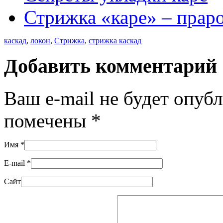
Стрижка «каре» – прар
каскад
,
локон
,
Стрижка
,
стрижка каскад
Добавить комментарий
Ваш e-mail не будет опуб
помечены
*
Имя
*
E-mail
*
Сайт