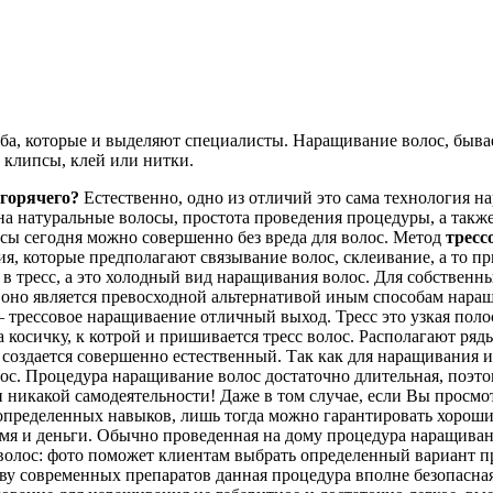
ба, которые и выделяют специалисты. Наращивание волос, бывае
 клипсы, клей или нитки.
горячего?
Естественно, одно из отличий это сама технология н
а натуральные волосы, простота проведения процедуры, а также
сы сегодня можно совершенно без вреда для волос. Метод
тресс
, которые предполагают связывание волос, склеивание, а то пр
в тресс, а это холодный вид наращивания волос. Для собственн
 оно является превосходной альтернативой иным способам наращи
 – трессовое наращиваение отличный выход. Тресс это узкая пол
 косичку, к котрой и пришивается тресс волос. Располагают ря
создается совершенно естественный. Так как для наращивания 
лос. Процедура наращивание волос достаточно длительная, поэт
и никакой самодеятельности! Даже в том случае, если Вы просмо
определенных навыков, лишь тогда можно гарантировать хороший
ремя и деньги. Обычно проведенная на дому процедура наращиван
 волос: фото поможет клиентам выбрать определенный вариант п
еству современных препаратов данная процедура вполне безопасн