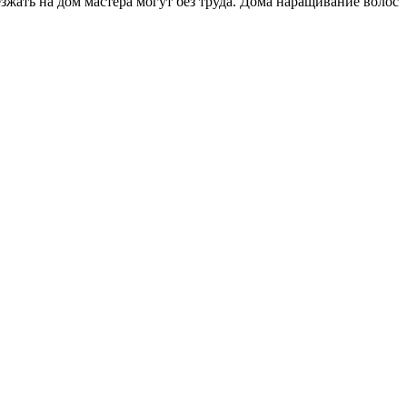
зжать на дом мастера могут без труда. Дома наращивание волос