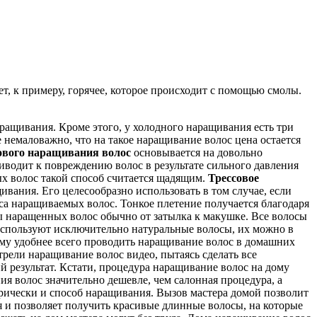
т, к примеру, горячее, которое происходит с помощью смолы.
аращивания. Кроме этого, у холодного наращивания есть три
 немаловажно, что на такое наращивание волос цена остается
ового наращивания волос
основывается на довольно
иводит к повреждению волос в результате сильного давления
ых волос такой способ считается щадящим.
Трессовое
вания. Его целесообразно использовать в том случае, если
оса наращиваемых волос. Тонкое плетение получается благодаря
ды наращенных волос обычно от затылка к макушке. Все волосы
используют исключительно натуральные волосы, их можно в
ому удобнее всего проводить наращивание волос в домашних
трели наращивание волос видео, пытаясь сделать все
 результат. Кстати, процедура наращивание волос на дому
ия волос значительно дешевле, чем салонная процедура, а
рически и способ наращивания. Вызов мастера домой позволит
ая и позволяет получить красивые длинные волосы, на которые