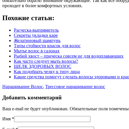
обязательно обратят внимание окружающие. Так как все оборуд
проходит в более комфортных условиях.
Похожие статьи:
Расческа-выпрямитель
Секреты укладки каре
Желатиновый шампунь
Типы стойкости красок для волос
Мытье волос в салонах
Рыбий хвост – прическа совсем не для водоплавающих
Как часто следует мыть волосы?
ШЕЛК ЗДОРОВЫХ ВОЛОС
Как подобрать челку к типу лица
Какие средства помогут сделать волосы здоровыми и кр
Наращивание Волос
,
Трессовое наращивание волос
Добавить комментарий
Ваш e-mail не будет опубликован. Обязательные поля помечен
Имя
*