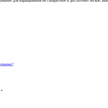
ование для наращивания не габаритное и достаточно легкое, вые
асивыми?
ы
*